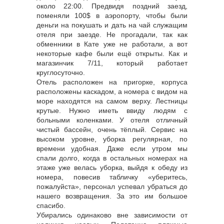
около 22:00. Предвидя поздний заезд,
поменяли 100$ в аэропорту, чтобы были
деньги на покушать и дать на чай служащим
отеля при заезде. Не прогадали, так как
обменники в Кате уже не работали, а вот
некоторые кафе были ещё открыты. Как и
магазинчик 7/11, который работает
круглосуточно.
Отель расположен на пригорке, корпуса
расположены каскадом, а номера с видом на
море находятся на самом верху. Лестницы
крутые. Нужно иметь ввиду людям с
больными коленками. У отеля отличный
чистый бассейн, очень тёплый. Сервис на
высоком уровне, уборка регулярная, по
времени удобная. Даже если утром мы
спали долго, когда в остальных номерах на
этаже уже велась уборка, выйдя к обеду из
номера, повесив табличку «уберитесь,
пожалуйста», персонал успевал убраться до
нашего возвращения. За это им большое
спасибо.
Убирались одинаково вне зависимости от