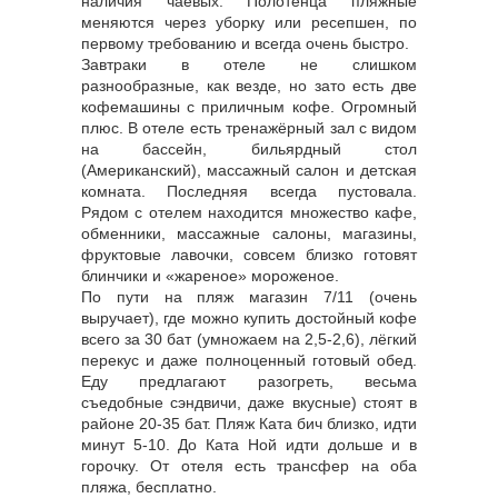
наличия чаевых. Полотенца пляжные
меняются через уборку или ресепшен, по
первому требованию и всегда очень быстро.
Завтраки в отеле не слишком
разнообразные, как везде, но зато есть две
кофемашины с приличным кофе. Огромный
плюс. В отеле есть тренажёрный зал с видом
на бассейн, бильярдный стол
(Американский), массажный салон и детская
комната. Последняя всегда пустовала.
Рядом с отелем находится множество кафе,
обменники, массажные салоны, магазины,
фруктовые лавочки, совсем близко готовят
блинчики и «жареное» мороженое.
По пути на пляж магазин 7/11 (очень
выручает), где можно купить достойный кофе
всего за 30 бат (умножаем на 2,5-2,6), лёгкий
перекус и даже полноценный готовый обед.
Еду предлагают разогреть, весьма
съедобные сэндвичи, даже вкусные) стоят в
районе 20-35 бат. Пляж Ката бич близко, идти
минут 5-10. До Ката Ной идти дольше и в
горочку. От отеля есть трансфер на оба
пляжа, бесплатно.