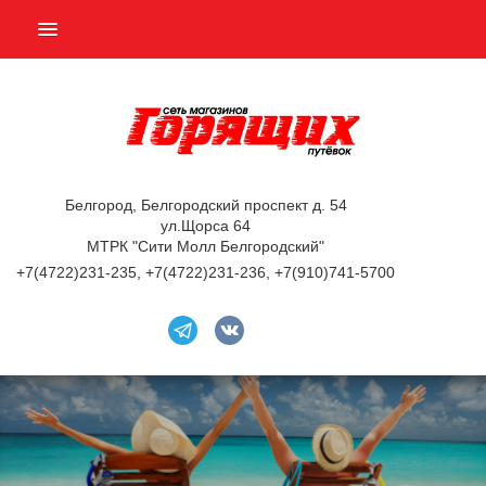
ПОДБОР ТУРА
ГОРЯЩИЕ ТУРЫ
СТРАНЫ
НАШИ УСЛУГИ
Белгород, Белгородский проспект д. 54
ул.Щорса 64
АВИАБИЛЕТЫ
МТРК "Сити Молл Белгородский"
+7(4722)231-235, +7(4722)231-236, +7(910)741-5700
БРОНИРОВАНИЕ ОТЕЛЕЙ
ОТЗЫВЫ
О КОМПАНИИ
КОНТАКТЫ