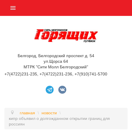
ПОДБОР ТУРА
ГОРЯЩИЕ ТУРЫ
СТРАНЫ
НАШИ УСЛУГИ
Белгород, Белгородский проспект д. 54
ул.Щорса 64
АВИАБИЛЕТЫ
МТРК "Сити Молл Белгородский"
+7(4722)231-235, +7(4722)231-236, +7(910)741-5700
БРОНИРОВАНИЕ ОТЕЛЕЙ
ОТЗЫВЫ
О КОМПАНИИ
КОНТАКТЫ
главная
\
новости
\
кипр объявил о долгожданном открытии границ для
россиян