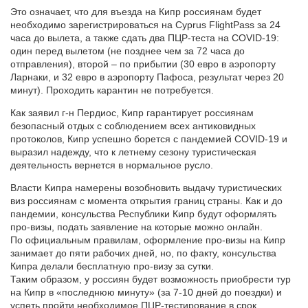
Это означает, что для въезда на Кипр россиянам будет
необходимо зарегистрироваться на Cyprus FlightPass за 24
часа до вылета, а также сдать два ПЦР-теста на COVID-19:
один перед вылетом (не позднее чем за 72 часа до
отправления), второй – по прибытии (30 евро в аэропорту
Ларнаки, и 32 евро в аэропорту Пафоса, результат через 20
минут). Проходить карантин не потребуется.
Как заявил г-н Пердиос, Кипр гарантирует россиянам
безопасный отдых с соблюдением всех антиковидных
протоколов, Кипр успешно борется с пандемией COVID-19 и
выразил надежду, что к летнему сезону туристическая
деятельность вернется в нормальное русло.
Власти Кипра намерены возобновить выдачу туристических
виз россиянам с момента открытия границ страны. Как и до
пандемии, консульства Республики Кипр будут оформлять
про-визы, подать заявление на которые можно онлайн.
По официальным правилам, оформление про-визы на Кипр
занимает до пяти рабочих дней, но, по факту, консульства
Кипра делали бесплатную про-визу за сутки.
Таким образом, у россиян будет возможность приобрести тур
на Кипр в «последнюю минуту» (за 7-10 дней до поездки) и
успеть пройти необходимое ПЦР-тестирование в срок.